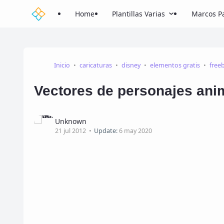
Home
Plantillas Varias
Marcos Pa
Inicio
caricaturas
disney
elementos gratis
free
Vectores de personajes ani
Unknown
21 jul 2012
Update:
6 may 2020