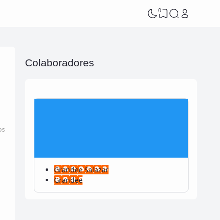
0
Colaboradores
os
Grandee Salazar
Grandee