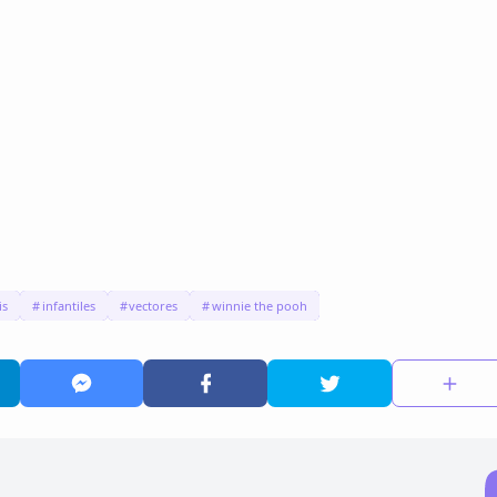
is
infantiles
vectores
winnie the pooh