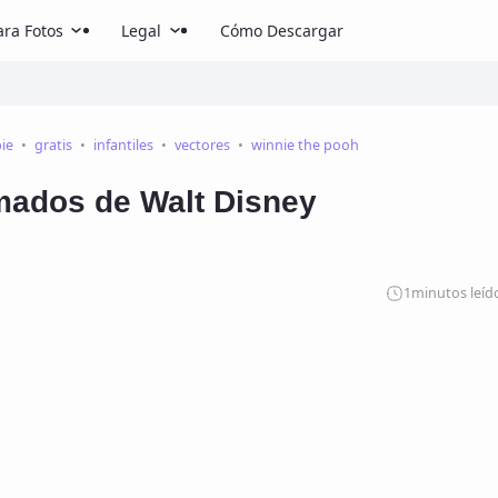
ra Fotos
Legal
Cómo Descargar
bie
gratis
infantiles
vectores
winnie the pooh
mados de Walt Disney
1
minutos leíd