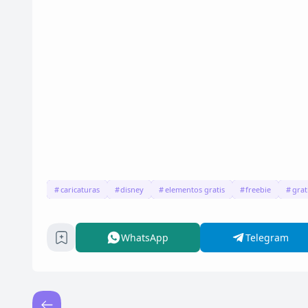
caricaturas
disney
elementos gratis
freebie
grat
WhatsApp
Telegram