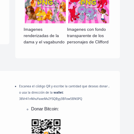
Imagenes
Imagenes con fondo
renderizadas de la
transparente de los
dama y el vagabundo
personajes de Clifford
Escanea el código QR y escribe la cantidad que deseas donar ,
o usa la dirección de la
wallet:
38Vr41nNhuYaxeMv2YSQByy3BFow5BNSPQ
Donar Bitcoin: