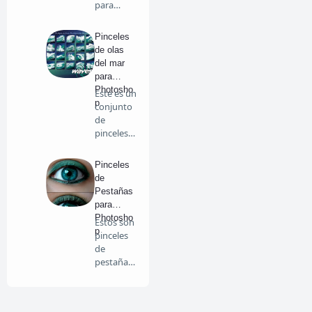
para
cumpleañ
os en …
Pinceles
de olas
del mar
para
Photosho
Este es un
p
conjunto
de
pinceles
de
diferen…
Pinceles
de
Pestañas
para
Photosho
Estos son
p
pinceles
de
pestañas
para que
lo…