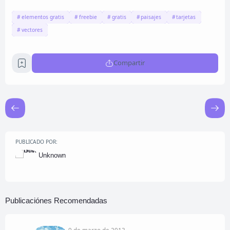
elementos gratis
freebie
gratis
paisajes
tarjetas
vectores
Compartir
PUBLICADO POR:
Unknown
Publicaciónes Recomendadas
9 de marzo de 2013