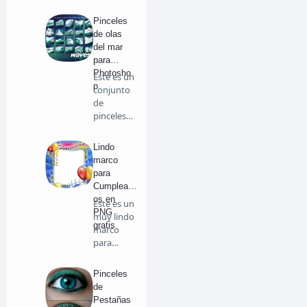
interesant
e re…
Pinceles
de olas
del mar
para
Photosho
Este es un
p
conjunto
de
pinceles
de
diferen…
Lindo
marco
para
Cumpleañ
os en
Este es un
PNG
muy lindo
gratis
marco
para
cumpleañ
os en …
Pinceles
de
Pestañas