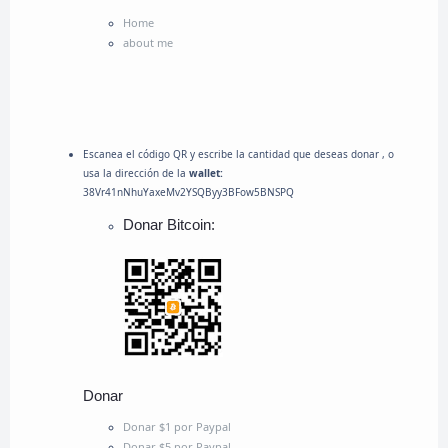
Home
about me
Escanea el código QR y escribe la cantidad que deseas donar , o
usa la dirección de la
wallet:
38Vr41nNhuYaxeMv2YSQByy3BFow5BNSPQ
Donar Bitcoin:
Donar
Donar $1 por Paypal
Donar $5 por Paypal