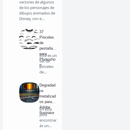
vectores de algunos
de los personajes de
dibujos animados de
Disney, con e…
37
Pinceles
de
pestañas
para
Este es un
Photosho
set de
p
pinceles
de
pestañas
par…
Degradad
os
metalizad
os para
Adobe
En este
Ilustrator
post
encontrar
ás un