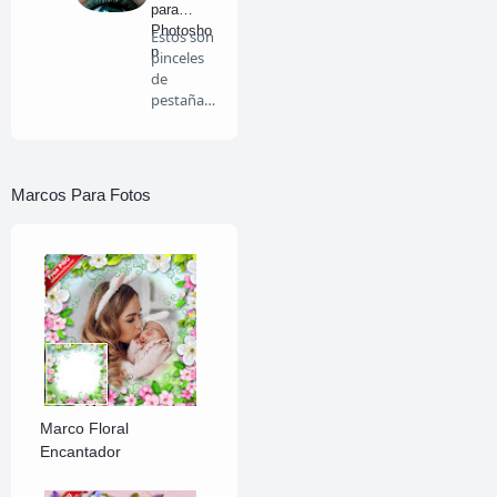
para
Photosho
Estos son
p
pinceles
de
pestañas
para que
lo…
Marcos Para Fotos
Marco Floral
Encantador