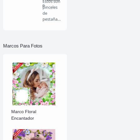
Estos son
p
pinceles
de
pestañas
para que
lo…
Marcos Para Fotos
Marco Floral
Encantador