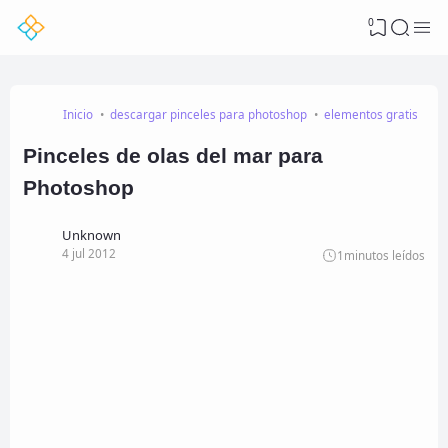
0
Inicio
descargar pinceles para photoshop
elementos gratis
fr
Pinceles de olas del mar para
Photoshop
Unknown
4 jul 2012
1
minutos leídos