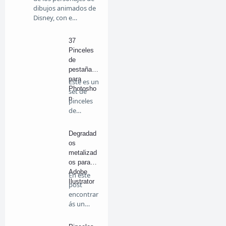
dibujos animados de
Disney, con e…
37
Pinceles
de
pestañas
para
Este es un
Photosho
set de
p
pinceles
de
pestañas
par…
Degradad
os
metalizad
os para
Adobe
En este
Ilustrator
post
encontrar
ás un
interesant
e re…