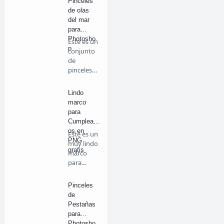
Pinceles
de olas
del mar
para
Photosho
Este es un
p
conjunto
de
pinceles
de
diferen…
Lindo
marco
para
Cumpleañ
os en
Este es un
PNG
muy lindo
gratis
marco
para
cumpleañ
os en …
Pinceles
de
Pestañas
para
Photosho