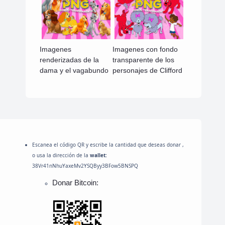
Imagenes
Imagenes con fondo
renderizadas de la
transparente de los
dama y el vagabundo
personajes de Clifford
Escanea el código QR y escribe la cantidad que deseas donar ,
o usa la dirección de la
wallet:
38Vr41nNhuYaxeMv2YSQByy3BFow5BNSPQ
Donar Bitcoin: