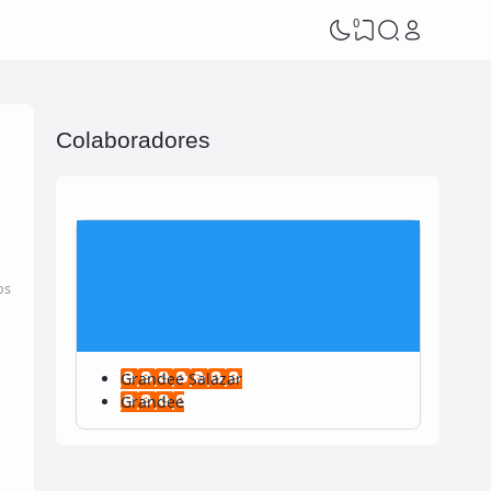
0
Colaboradores
os
Grandee Salazar
Grandee