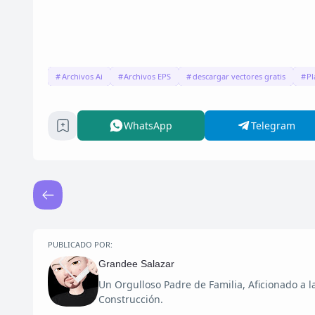
Archivos Ai
Archivos EPS
descargar vectores gratis
Pl
WhatsApp
Telegram
PUBLICADO POR:
Grandee Salazar
Un Orgulloso Padre de Familia, Aficionado a 
Construcción.