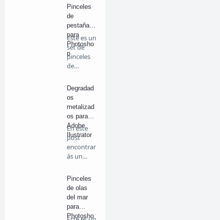
Pinceles
de
pestañas
para
Este es un
Photosho
set de
p
pinceles
de
pestañas
par…
Degradad
os
metalizad
os para
Adobe
En este
Ilustrator
post
encontrar
ás un
interesant
e re…
Pinceles
de olas
del mar
para
Photosho
Este es un