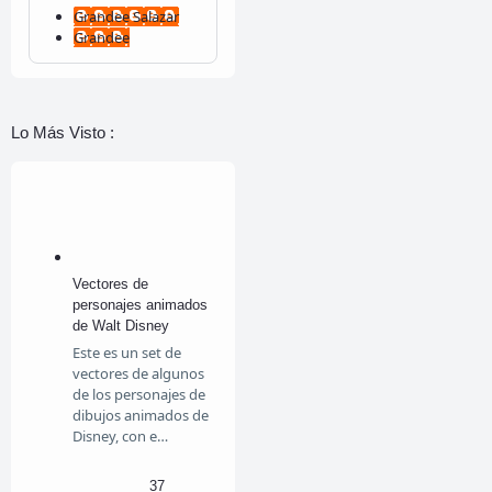
Grandee Salazar
Grandee
Lo Más Visto :
Vectores de
personajes animados
de Walt Disney
Este es un set de
vectores de algunos
de los personajes de
dibujos animados de
Disney, con e…
37