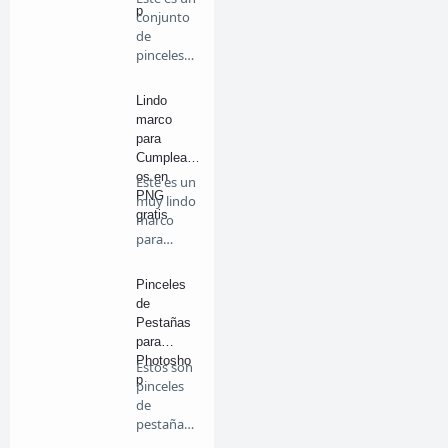
p
conjunto
de
pinceles
de
diferen…
Lindo
marco
para
Cumpleañ
os en
Este es un
PNG
muy lindo
gratis
marco
para
cumpleañ
os en …
Pinceles
de
Pestañas
para
Photosho
Estos son
p
pinceles
de
pestañas
para que