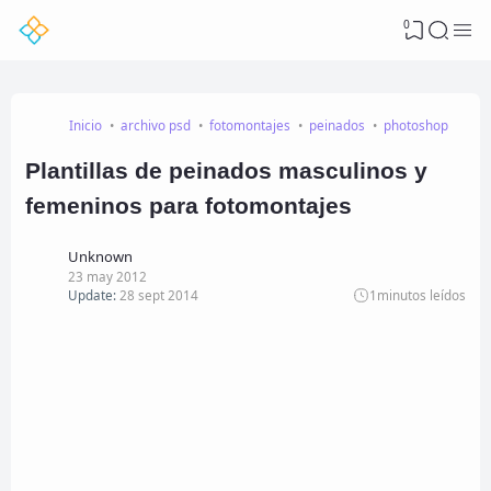
0
Inicio
archivo psd
fotomontajes
peinados
photoshop
Plantillas de peinados masculinos y
femeninos para fotomontajes
Unknown
23 may 2012
Update:
28 sept 2014
1
minutos leídos